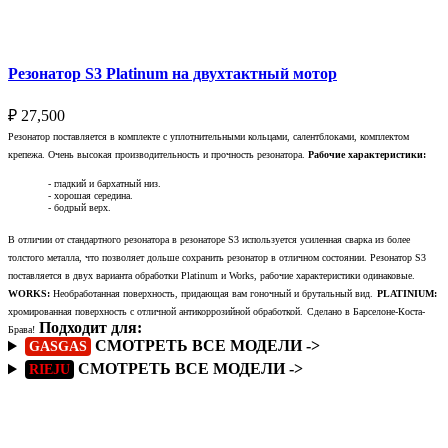
Выберите параметры
Резонатор S3 Platinum на двухтактный мотор
₽
27,500
Резонатор поставляется в комплекте с уплотнительными кольцами, салентблоками, комплектом
крепежа. Очень высокая производительность и прочность резонатора.
Рабочие характеристики:
- гладкий и бархатный низ.
- хорошая середина.
- бодрый верх.
В отличии от стандартного резонатора в резонаторе S3 используется усиленная сварка из более
толстого металла, что позволяет дольше сохранить резонатор в отличном состоянии. Резонатор S3
поставляется в двух варианта обработки Platinum и Works, рабочие характеристики одинаковые.
WORKS:
Необработанная поверхность, придающая вам гоночный и брутальный вид.
PLATINIUM:
хромированная поверхность с отличной антикоррозийной обработкой.
Сделано в Барселоне-Коста-
Подходит для:
Брава!
СМОТРЕТЬ ВСЕ МОДЕЛИ ->
GASGAS
СМОТРЕТЬ ВСЕ МОДЕЛИ ->
RIEJU
Подробнее