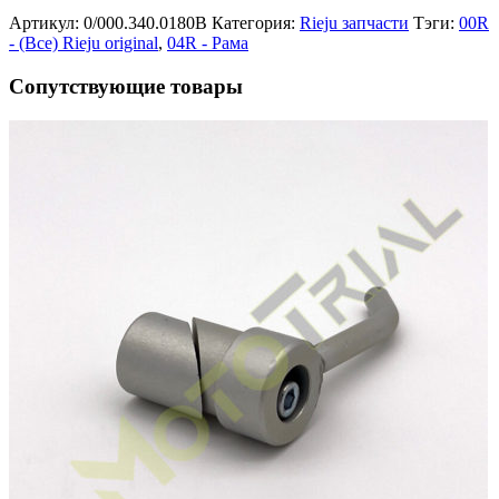
Артикул:
0/000.340.0180B
Категория:
Rieju запчасти
Тэги:
00R
- (Все) Rieju original
,
04R - Рама
Сопутствующие товары