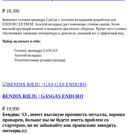
₽
18,300
Комплект головки цилиндра GasGas с золотым вкладышем разработан для
ENDURO EXTREM. Золотой вкладыш дает изменения степени сжатия, более
высокий крутящий момент и мощность при низких оборотах. Кроме того головка
обеспечивает снижение температуры в двигателе, меньший вес и эффектный вид.
Набор включает в себя:
Головку цилиндра GASGAS
Золотой вкладыш
Уплотнительные резинки (кольца)
Выберите параметры
BENDIX RIEJU / GASGAS ENDURO
₽
19,990
Бендикс S3 , имеет высокую прочность металла, хорошо
проварен, больше вы не будете иметь проблем со
стартером, но не забывайте как правильно заводить
мотоцикл;)