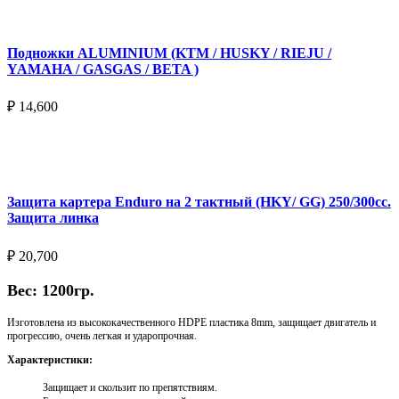
Подножки ALUMINIUM (KTM / HUSKY / RIEJU /
YAMAHA / GASGAS / BETA )
₽
14,600
Выберите параметры
Защита картера Enduro на 2 тактный (HKY/ GG) 250/300cc.
Защита линка
₽
20,700
Вес: 1200гр.
Изготовлена из высококачественного HDPE пластика 8mm, защищает двигатель и
прогрессию, очень легкая и ударопрочная.
Характеристики:
Защищает и скользит по препятствиям.