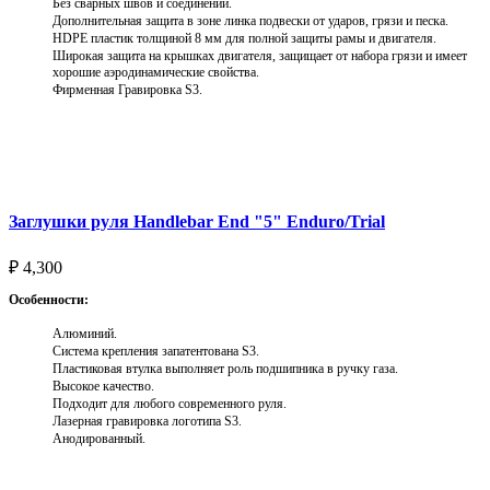
Без сварных швов и соединений.
Дополнительная защита в зоне линка подвески от ударов, грязи и песка.
HDPE пластик толщиной 8 мм для полной защиты рамы и двигателя.
Широкая защита на крышках двигателя, защищает от набора грязи и имеет
хорошие аэродинамические свойства.
Фирменная Гравировка S3.
Выберите параметры
Заглушки руля Handlebar End "5" Enduro/Trial
₽
4,300
Особенности:
Алюминий.
Система крепления запатентована S3.
Пластиковая втулка выполняет роль подшипника в ручку газа.
Высокое качество.
Подходит для любого современного руля.
Лазерная гравировка логотипа S3.
Анодированный.