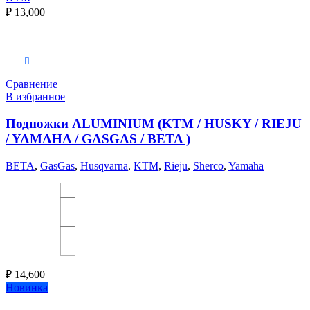
₽
13,000
Выберите параметры
Сравнение
В избранное
Подножки ALUMINIUM (KTM / HUSKY / RIEJU
/ YAMAHA / GASGAS / BETA )
BETA
,
GasGas
,
Husqvarna
,
KTM
,
Rieju
,
Sherco
,
Yamaha
₽
14,600
Новинка