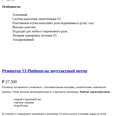
Особенности:
Алюминий.
Система крепления запатентована S3.
Пластиковая втулка выполняет роль подшипника в ручку газа.
Высокое качество.
Подходит для любого современного руля.
Лазерная гравировка логотипа S3.
Анодированный.
Выберите параметры
Резонатор S3 Platinum на двухтактный мотор
₽
27,500
Резонатор поставляется в комплекте с уплотнительными кольцами, салентблоками, комплектом
крепежа. Очень высокая производительность и прочность резонатора.
Рабочие характеристики:
- гладкий и бархатный низ.
- хорошая середина.
- бодрый верх.
В отличии от стандартного резонатора в резонаторе S3 используется усиленная сварка из более