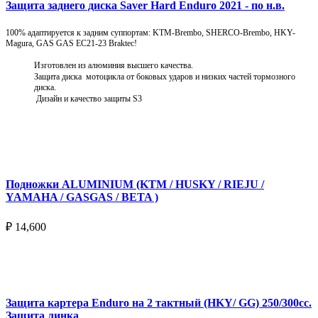
Защита заднего диска Saver Hard Enduro 2021 - по н.в.
100% адаптируется к задним суппортам: KTM-Brembo, SHERCO-Brembo, HKY-
Magura, GAS GAS EC21-23 Braktec!
Изготовлен из алюминия высшего качества.
Защита диска мотоцикла от боковых ударов и низких частей тормозного
диска.
Дизайн и качество защиты S3
Подробнее
Подножки ALUMINIUM (KTM / HUSKY / RIEJU /
YAMAHA / GASGAS / BETA )
₽
14,600
Выберите параметры
Защита картера Enduro на 2 тактный (HKY/ GG) 250/300cc.
Защита линка