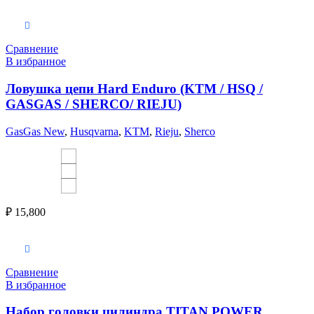
Выберите параметры
Сравнение
В избранное
Ловушка цепи Hard Enduro (KTM / HSQ /
GASGAS / SHERCO/ RIEJU)
GasGas New
,
Husqvarna
,
KTM
,
Rieju
,
Sherco
₽
15,800
Выберите параметры
Сравнение
В избранное
Набор головки цилиндра TITAN POWER