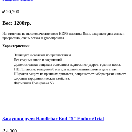
₽
20,700
Вес: 1200гр.
Изготовлена из высококачественного HDPE пластика 8mm, защищает двигатель и
прогрессию, очень легкая и ударопрочная.
Характеристики:
Защищает и скользит по препятствиям.
Без сварных швов и соединений.
Дополнительная защита в зоне линка подвески от ударов, грязи и песка.
HDPE пластик толщиной 8 мм для полной защиты рамы и двигателя.
Широкая защита на крышках двигателя, защищает от набора грязи и имеет
хорошие аэродинамические свойства.
Фирменная Гравировка S3.
Выберите параметры
Заглушки руля Handlebar End "5" Enduro/Trial
₽
4,300