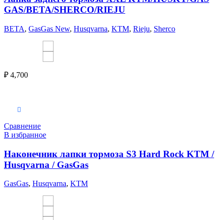
GAS/BETA/SHERCO/RIEJU
BETA
,
GasGas New
,
Husqvarna
,
KTM
,
Rieju
,
Sherco
₽
4,700
Выберите параметры
Сравнение
В избранное
Наконечник лапки тормоза S3 Hard Rock KTM /
Husqvarna / GasGas
GasGas
,
Husqvarna
,
KTM