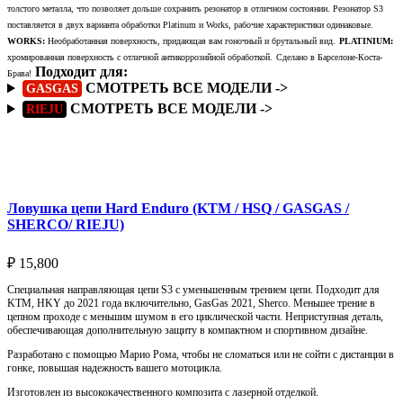
толстого металла, что позволяет дольше сохранить резонатор в отличном состоянии. Резонатор S3
поставляется в двух варианта обработки Platinum и Works, рабочие характеристики одинаковые.
WORKS:
Необработанная поверхность, придающая вам гоночный и брутальный вид.
PLATINIUM:
хромированная поверхность с отличной антикоррозийной обработкой.
Сделано в Барселоне-Коста-
Подходит для:
Брава!
СМОТРЕТЬ ВСЕ МОДЕЛИ ->
GASGAS
СМОТРЕТЬ ВСЕ МОДЕЛИ ->
RIEJU
Подробнее
Ловушка цепи Hard Enduro (KTM / HSQ / GASGAS /
SHERCO/ RIEJU)
₽
15,800
Специальная направляющая цепи S3 с уменьшенным трением цепи. Подходит для
KTM, HKY до 2021 года включительно, GasGas 2021, Sherco. Меньшее трение в
цепном проходе с меньшим шумом в его циклической части. Неприступная деталь,
обеспечивающая дополнительную защиту в компактном и спортивном дизайне.
Разработано с помощью Марио Рома, чтобы не сломаться или не сойти с дистанции в
гонке, повышая надежность вашего мотоцикла.
Изготовлен из высококачественного композита с лазерной отделкой.