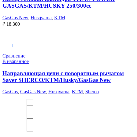
GASGAS/KTM/HUSKY 250/300сс
GasGas New
,
Husqvarna
,
KTM
₽
18,300
Выберите параметры
Сравнение
В избранное
Направляющая цепи с поворотным рычагом
Saver SHERCO/KTM/Husky/GasGas New
GasGas
,
GasGas New
,
Husqvarna
,
KTM
,
Sherco