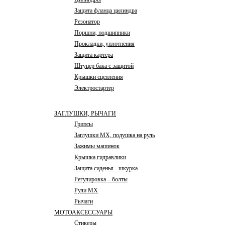
Защита фланца цилиндра
Резонатор
Поршни, подшипники
Прокладки, уплотнения
Защита картера
Штуцер бака с защитой
Крышки сцепления
Электростартер
ЗАГЛУШКИ, РЫЧАГИ
Грипсы
Заглушки MX, подушка на руль
Зажимы машинок
Крышка гидравлики
Защита сиденья - шкурка
Регулировка – болты
Рули MX
Рычаги
МОТОАКСЕССУАРЫ
Стикеры