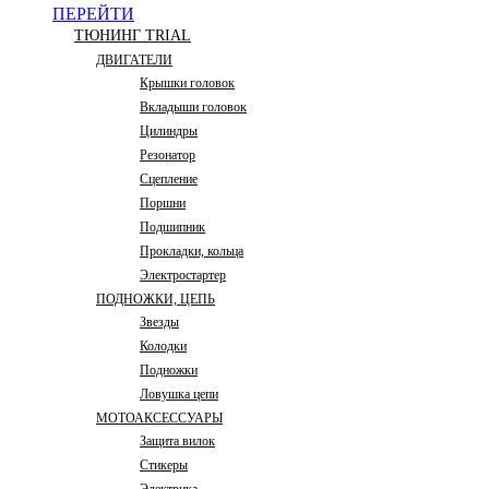
ПЕРЕЙТИ
ТЮНИНГ TRIAL
ДВИГАТЕЛИ
Крышки головок
Вкладыши головок
Цилиндры
Резонатор
Сцепление
Поршни
Подшипник
Прокладки, кольца
Электростартер
ПОДНОЖКИ, ЦЕПЬ
Звезды
Колодки
Подножки
Ловушка цепи
МОТОАКСЕССУАРЫ
Защита вилок
Стикеры