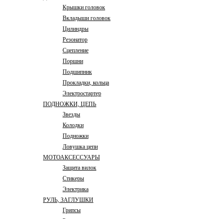
Крышки головок
Вкладыши головок
Цилиндры
Резонатор
Сцепление
Поршни
Подшипник
Прокладки, кольца
Электростартер
ПОДНОЖКИ, ЦЕПЬ
Звезды
Колодки
Подножки
Ловушка цепи
МОТОАКСЕССУАРЫ
Защита вилок
Стикеры
Электрика
РУЛЬ, ЗАГЛУШКИ
Грипсы