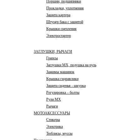
Поршни, подшипники
Прокладки, уплотнения
Защита картера
Штуцер бака с защитой
Крышки сцепления
Электростартер
ЗАГЛУШКИ, РЫЧАГИ
Грипсы
Заглушки MX, подушка на руль
Зажимы машинок
Крышка гидравлики
Защита сиденья - шкурка
Регулировка – болты
Рули MX
Рычаги
МОТОАКСЕССУАРЫ
Стикеры
Электрика
Тюблисы, муссы