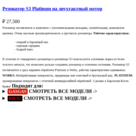
Резонатор S3 Platinum на двухтактный мотор
₽
27,500
Резонатор поставляется в комплекте с уплотнительными кольцами, салентблоками, комплектом
крепежа. Очень высокая производительность и прочность резонатора.
Рабочие характеристики:
- гладкий и бархатный низ.
- хорошая середина.
- бодрый верх.
В отличии от стандартного резонатора в резонаторе S3 используется усиленная сварка из более
толстого металла, что позволяет дольше сохранить резонатор в отличном состоянии. Резонатор S3
поставляется в двух варианта обработки Platinum и Works, рабочие характеристики одинаковые.
WORKS:
Необработанная поверхность, придающая вам гоночный и брутальный вид.
PLATINIUM:
хромированная поверхность с отличной антикоррозийной обработкой.
Сделано в Барселоне-Коста-
Подходит для:
Брава!
СМОТРЕТЬ ВСЕ МОДЕЛИ ->
GASGAS
СМОТРЕТЬ ВСЕ МОДЕЛИ ->
RIEJU
Подробнее