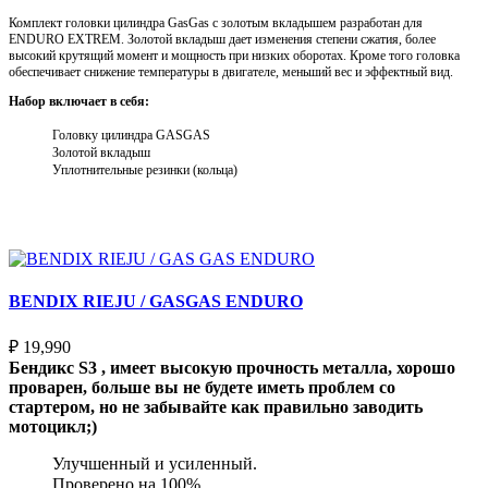
Комплект головки цилиндра GasGas с золотым вкладышем разработан для
ENDURO EXTREM. Золотой вкладыш дает изменения степени сжатия, более
высокий крутящий момент и мощность при низких оборотах. Кроме того головка
обеспечивает снижение температуры в двигателе, меньший вес и эффектный вид.
Набор включает в себя:
Головку цилиндра GASGAS
Золотой вкладыш
Уплотнительные резинки (кольца)
Выберите параметры
BENDIX RIEJU / GASGAS ENDURO
₽
19,990
Бендикс S3 , имеет высокую прочность металла, хорошо
проварен, больше вы не будете иметь проблем со
стартером, но не забывайте как правильно заводить
мотоцикл;)
Улучшенный и усиленный.
Проверено на 100%.