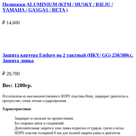
Подножки ALUMINIUM (KTM / HUSKY / RIEJU /
YAMAHA / GASGAS / BETA )
₽
14,600
Выберите параметры
Защита картера Enduro на 2 тактный (HKY/ GG) 250/300cc.
Защита линка
₽
20,700
Вес: 1200гр.
Изготовлена из высококачественного HDPE пластика 8mm, защищает двигатель и
прогрессию, очень легкая и ударопрочная.
Характеристики:
Защищает и скользит по препятствиям.
Без сварных швов и соединений.
Дополнительная защита в зоне линка подвески от ударов, грязи и песка.
HDPE пластик толщиной 8 мм для полной защиты рамы и двигателя.