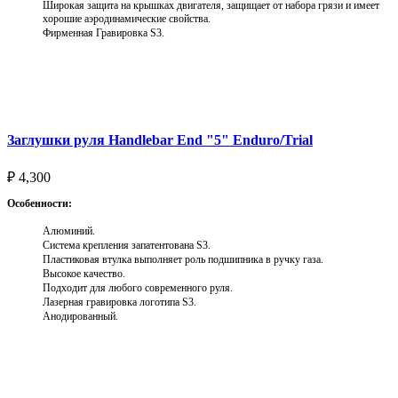
Широкая защита на крышках двигателя, защищает от набора грязи и имеет
хорошие аэродинамические свойства.
Фирменная Гравировка S3.
Выберите параметры
Заглушки руля Handlebar End "5" Enduro/Trial
₽
4,300
Особенности:
Алюминий.
Система крепления запатентована S3.
Пластиковая втулка выполняет роль подшипника в ручку газа.
Высокое качество.
Подходит для любого современного руля.
Лазерная гравировка логотипа S3.
Анодированный.
Выберите параметры