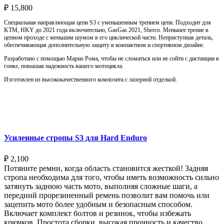
₽
15,800
Специальная направляющая цепи S3 с уменьшенным трением цепи. Подходит для
KTM, HKY до 2021 года включительно, GasGas 2021, Sherco. Меньшее трение в
цепном проходе с меньшим шумом в его циклической части. Неприступная деталь,
обеспечивающая дополнительную защиту в компактном и спортивном дизайне.
Разработано с помощью Марио Рома, чтобы не сломаться или не сойти с дистанции в
гонке, повышая надежность вашего мотоцикла.
Изготовлен из высококачественного композита с лазерной отделкой.
Выберите параметры
Усиленные стропы S3 для Hard Enduro
₽
2,100
Потяните ремни, когда область становится жесткой! Задняя
стропа необходима для того, чтобы иметь возможность сильно
затянуть заднюю часть мото, выполняя сложные шаги, а
передний прорезиненный ремень позволит вам помочь или
зацепить мото более удобным и безопасным способом.
Включает комплект болтов и резинок, чтобы избежать
крючков. Простота сборки, высокая прочность и качество