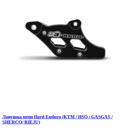
Ловушка цепи Hard Enduro (KTM / HSQ / GASGAS /
SHERCO/ RIEJU)