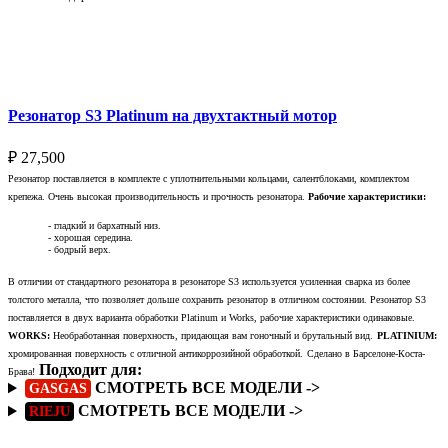
Выберите параметры
Резонатор S3 Platinum на двухтактный мотор
₽
27,500
Резонатор поставляется в комплекте с уплотнительными кольцами, салентблоками, комплектом
крепежа. Очень высокая производительность и прочность резонатора.
Рабочие характеристики:
- гладкий и бархатный низ.
- хорошая середина.
- бодрый верх.
В отличии от стандартного резонатора в резонаторе S3 используется усиленная сварка из более
толстого металла, что позволяет дольше сохранить резонатор в отличном состоянии. Резонатор S3
поставляется в двух варианта обработки Platinum и Works, рабочие характеристики одинаковые.
WORKS:
Необработанная поверхность, придающая вам гоночный и брутальный вид.
PLATINIUM:
хромированная поверхность с отличной антикоррозийной обработкой.
Сделано в Барселоне-Коста-
Подходит для:
Брава!
СМОТРЕТЬ ВСЕ МОДЕЛИ ->
GASGAS
СМОТРЕТЬ ВСЕ МОДЕЛИ ->
RIEJU