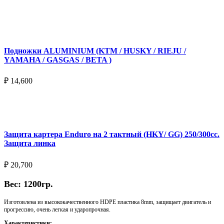
Подробнее
Подножки ALUMINIUM (KTM / HUSKY / RIEJU /
YAMAHA / GASGAS / BETA )
₽
14,600
Выберите параметры
Защита картера Enduro на 2 тактный (HKY/ GG) 250/300cc.
Защита линка
₽
20,700
Вес: 1200гр.
Изготовлена из высококачественного HDPE пластика 8mm, защищает двигатель и
прогрессию, очень легкая и ударопрочная.
Характеристики: