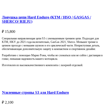
Подробнее
Ловушка цепи Hard Enduro (KTM / HSQ / GASGAS /
SHERCO/ RIEJU)
₽
15,800
Специальная направляющая цепи S3 с уменьшенным трением цепи. Подходит для
KTM, HKY до 2021 года включительно, GasGas 2021, Sherco. Меньшее трение в
цепном проходе с меньшим шумом в его циклической части. Неприступная деталь,
обеспечивающая дополнительную защиту в компактном и спортивном дизайне.
Разработано с помощью Марио Рома, чтобы не сломаться или не сойти с дистанции в
гонке, повышая надежность вашего мотоцикла.
Изготовлен из высококачественного композита с лазерной отделкой.
Выберите параметры
Усиленные стропы S3 для Hard Enduro
₽
2,100