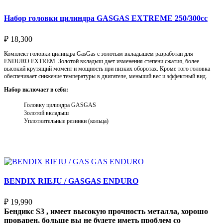
Набор головки цилиндра GASGAS EXTREME 250/300cc
₽
18,300
Комплект головки цилиндра GasGas с золотым вкладышем разработан для
ENDURO EXTREM. Золотой вкладыш дает изменения степени сжатия, более
высокий крутящий момент и мощность при низких оборотах. Кроме того головка
обеспечивает снижение температуры в двигателе, меньший вес и эффектный вид.
Набор включает в себя:
Головку цилиндра GASGAS
Золотой вкладыш
Уплотнительные резинки (кольца)
Выберите параметры
BENDIX RIEJU / GASGAS ENDURO
₽
19,990
Бендикс S3 , имеет высокую прочность металла, хорошо
проварен, больше вы не будете иметь проблем со