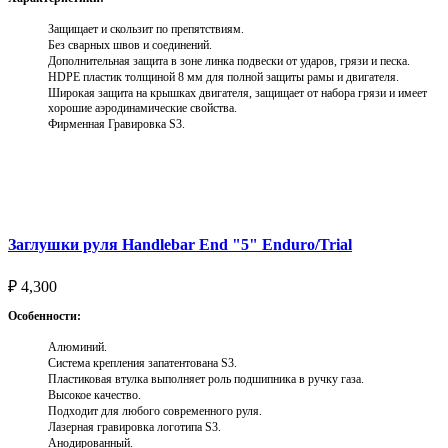
Защищает и скользит по препятствиям.
Без сварных швов и соединений.
Дополнительная защита в зоне линка подвески от ударов, грязи и песка.
HDPE пластик толщиной 8 мм для полной защиты рамы и двигателя.
Широкая защита на крышках двигателя, защищает от набора грязи и имеет
хорошие аэродинамические свойства.
Фирменная Гравировка S3.
Выберите параметры
Заглушки руля Handlebar End "5" Enduro/Trial
₽
4,300
Особенности:
Алюминий.
Система крепления запатентована S3.
Пластиковая втулка выполняет роль подшипника в ручку газа.
Высокое качество.
Подходит для любого современного руля.
Лазерная гравировка логотипа S3.
Анодированный.