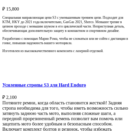
₽
15,800
Специальная направляющая цепи S3 с уменьшенным трением цепи. Подходит для
KTM, HKY до 2021 года включительно, GasGas 2021, Sherco. Меньшее трение в
цепном проходе с меньшим шумом в его циклической части. Неприступная деталь,
обеспечивающая дополнительную защиту в компактном и спортивном дизайне.
Разработано с помощью Марио Рома, чтобы не сломаться или не сойти с дистанции в
гонке, повышая надежность вашего мотоцикла.
Изготовлен из высококачественного композита с лазерной отделкой.
Выберите параметры
Усиленные стропы S3 для Hard Enduro
₽
2,100
Потяните ремни, когда область становится жесткой! Задняя
стропа необходима для того, чтобы иметь возможность сильно
затянуть заднюю часть мото, выполняя сложные шаги, а
передний прорезиненный ремень позволит вам помочь или
зацепить мото более удобным и безопасным способом.
Включает комплект болтов и резинок, чтобы избежать