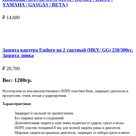
YAMAHA / GASGAS / BETA )
₽
14,600
Выберите параметры
Защита картера Enduro на 2 тактный (HKY/ GG) 250/300cc.
Защита линка
₽
20,700
Вес: 1200гр.
Изготовлена из высококачественного HDPE пластика 8mm, защищает двигатель и
прогрессию, очень легкая и ударопрочная.
Характеристики:
Защищает и скользит по препятствиям.
Без сварных швов и соединений.
Дополнительная защита в зоне линка подвески от ударов, грязи и песка.
HDPE пластик толщиной 8 мм для полной защиты рамы и двигателя.
Широкая защита на крышках двигателя, защищает от набора грязи и имеет