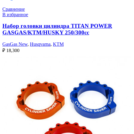
Сравнение
В избранное
Набор головки цилиндра TITAN POWER
GASGAS/KTM/HUSKY 250/300сс
GasGas New
,
Husqvarna
,
KTM
₽
18,300