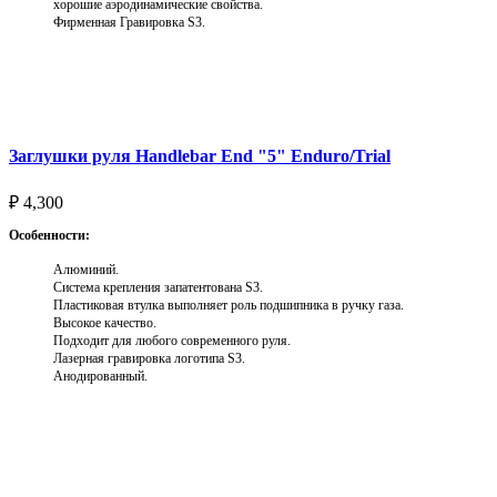
хорошие аэродинамические свойства.
Фирменная Гравировка S3.
Выберите параметры
Заглушки руля Handlebar End "5" Enduro/Trial
₽
4,300
Особенности:
Алюминий.
Система крепления запатентована S3.
Пластиковая втулка выполняет роль подшипника в ручку газа.
Высокое качество.
Подходит для любого современного руля.
Лазерная гравировка логотипа S3.
Анодированный.
Выберите параметры