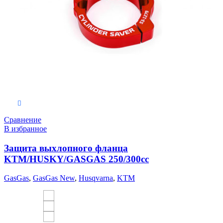
Выберите параметры
Сравнение
В избранное
Защита выхлопного фланца
KTM/HUSKY/GASGAS 250/300сс
GasGas
,
GasGas New
,
Husqvarna
,
KTM