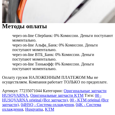
Методы оплаты
через on-line Сбербанк: 0% Комиссии. Деньги поступают
моментально.
через on-line Альфа_Банк: 0% Комиссии. Деньги
поступают моментально.
через on-line ВТБ_Банк: 0% Комиссии. Деньги
поступают моментально.
через on-line Тинькофф: 0% Комиссии. Деньги
поступают моментально.
Оплату грузов НАЛОЖЕННЫМ ПЛАТЕЖОМ Мы не
осуществляем. Компания работает ТОЛЬКО по предоплате.
Артикул:
77235071044
Категории:
Оригинальные запчасти
HUSQVARNA
,
Оригинальные запчасти KTM
Тэги:
00 -
HUSQVARNA original (Все запчасти)
,
00 - KTM original (Все
запчасти)
,
04HSQ - Система охлаждения
,
04K - Система
охлаждения
,
Husqvarna
,
KTM