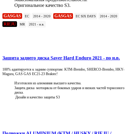
Оригинальное качество S3.
GASGAS
GASGAS
EC
2014 - 2020
EC SIX DAYS
2014 - 2020
RIEJU
MR
2021 - н.в.
Подробнее
Защита заднего диска Saver Hard Enduro 2021 - по н.в.
100% адаптируется к задним суппортам: KTM-Brembo, SHERCO-Brembo, HKY-
Magura, GAS GAS EC21-23 Braktec!
Изготовлен из алюминия высшего качества.
Защита диска мотоцикла от боковых ударов и низких частей тормозного
диска.
Дизайн и качество защиты S3
Подробнее
Подножки ALUMINIUM (KTM / HUSKY / RIEJU /