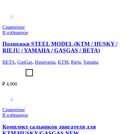
Выберите параметры
Сравнение
В избранное
Подножки STEEL MODEL (KTM / HUSKY /
RIEJU / YAMAHA / GASGAS / BETA)
BETA
,
GasGas
,
Husqvarna
,
KTM
,
Rieju
,
Yamaha
₽
4,900
В корзину
Сравнение
В избранное
Комплект сальников двигателя для
KTM/HUSKY/GASGAS NEW