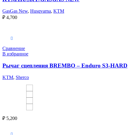
GasGas New
,
Husqvarna
,
KTM
₽
4,700
Выберите параметры
Сравнение
В избранное
Рычаг сцепления BREMBO – Enduro S3-HARD
KTM
,
Sherco
₽
5,200
Выберите параметры