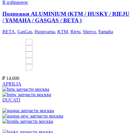
В избранное
Подножки ALUMINIUM (KTM / HUSKY / RIEJU
/ YAMAHA / GASGAS / BETA )
BETA
,
GasGas
,
Husqvarna
,
KTM
,
Rieju
,
Sherco
,
Yamaha
₽
14,600
APRILIA
DUCATI