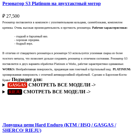
Резонатор S3 Platinum на двухтактный мотор
₽
27,500
Резонатор поставляется в комплекте с уплотнительными кольцами, салентблоками, комплектом
крепежа. Очень высокая производительность и прочность резонатора.
Рабочие характеристики:
- гладкий и бархатный низ.
- хорошая середина.
- бодрый верх.
В отличии от стандартного резонатора в резонаторе S3 используется усиленная сварка из более
толстого металла, что позволяет дольше сохранить резонатор в отличном состоянии. Резонатор S3
поставляется в двух варианта обработки Platinum и Works, рабочие характеристики одинаковые.
WORKS:
Необработанная поверхность, придающая вам гоночный и брутальный вид.
PLATINIUM:
хромированная поверхность с отличной антикоррозийной обработкой.
Сделано в Барселоне-Коста-
Подходит для:
Брава!
СМОТРЕТЬ ВСЕ МОДЕЛИ ->
GASGAS
СМОТРЕТЬ ВСЕ МОДЕЛИ ->
RIEJU
Подробнее
Ловушка цепи Hard Enduro (KTM / HSQ / GASGAS /
SHERCO/ RIEJU)