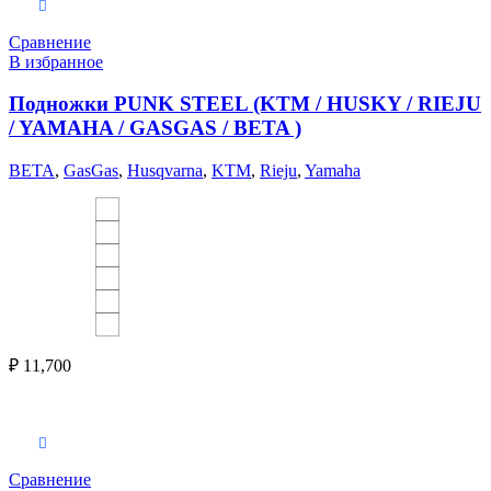
Выберите параметры
Сравнение
В избранное
Подножки PUNK STEEL (KTM / HUSKY / RIEJU
/ YAMAHA / GASGAS / BETA )
BETA
,
GasGas
,
Husqvarna
,
KTM
,
Rieju
,
Yamaha
₽
11,700
Выберите параметры
Сравнение