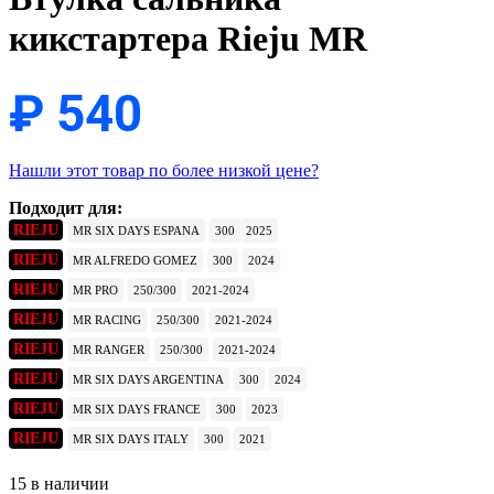
кикстартера Rieju MR
₽
540
Нашли этот товар по более низкой цене?
Подходит для:
RIEJU
MR SIX DAYS ESPANA
300
2025
RIEJU
MR ALFREDO GOMEZ
300
2024
RIEJU
MR PRO
250/300
2021-2024
RIEJU
MR RACING
250/300
2021-2024
RIEJU
MR RANGER
250/300
2021-2024
RIEJU
MR SIX DAYS ARGENTINA
300
2024
RIEJU
MR SIX DAYS FRANCE
300
2023
RIEJU
MR SIX DAYS ITALY
300
2021
15 в наличии