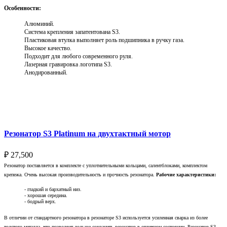
Особенности:
Алюминий.
Система крепления запатентована S3.
Пластиковая втулка выполняет роль подшипника в ручку газа.
Высокое качество.
Подходит для любого современного руля.
Лазерная гравировка логотипа S3.
Анодированный.
Выберите параметры
Резонатор S3 Platinum на двухтактный мотор
₽
27,500
Резонатор поставляется в комплекте с уплотнительными кольцами, салентблоками, комплектом
крепежа. Очень высокая производительность и прочность резонатора.
Рабочие характеристики:
- гладкий и бархатный низ.
- хорошая середина.
- бодрый верх.
В отличии от стандартного резонатора в резонаторе S3 используется усиленная сварка из более
толстого металла, что позволяет дольше сохранить резонатор в отличном состоянии. Резонатор S3