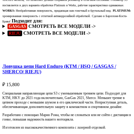
поставляется в двух варианта обработки Platinum и Works, рабочие характеристики одинаковые.
WORKS:
Необработанная поверхность, придающая вам гоночный и брутальный вид.
PLATINIUM:
хромированная поверхность с отличной антикоррозийной обработкой.
Сделано в Барселоне-Коста-
Подходит для:
Брава!
СМОТРЕТЬ ВСЕ МОДЕЛИ ->
GASGAS
СМОТРЕТЬ ВСЕ МОДЕЛИ ->
RIEJU
Подробнее
Ловушка цепи Hard Enduro (KTM / HSQ / GASGAS /
SHERCO/ RIEJU)
₽
15,800
Специальная направляющая цепи S3 с уменьшенным трением цепи. Подходит для
KTM, HKY до 2021 года включительно, GasGas 2021, Sherco. Меньшее трение в
цепном проходе с меньшим шумом в его циклической части. Неприступная деталь,
обеспечивающая дополнительную защиту в компактном и спортивном дизайне.
Разработано с помощью Марио Рома, чтобы не сломаться или не сойти с дистанции в
гонке, повышая надежность вашего мотоцикла.
Изготовлен из высококачественного композита с лазерной отделкой.