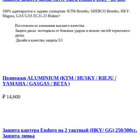
100% адаптируется к задним суппортам: KTM-Brembo, SHERCO-Brembo, HKY-
Magura, GAS GAS EC21-23 Braktec!
Изготовлен из алюминия высшего качества.
Защита диска мотоцикла от боковых ударов и низких частей тормозного
диска.
Дизайн и качество защиты S3
Подробнее
Подножки ALUMINIUM (KTM / HUSKY / RIEJU /
YAMAHA / GASGAS / BETA )
₽
14,600
Выберите параметры
Защита картера Enduro на 2 тактный (HKY/ GG) 250/300cc.
Защита линка