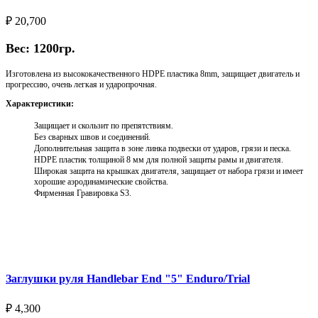
₽
20,700
Вес: 1200гр.
Изготовлена из высококачественного HDPE пластика 8mm, защищает двигатель и
прогрессию, очень легкая и ударопрочная.
Характеристики:
Защищает и скользит по препятствиям.
Без сварных швов и соединений.
Дополнительная защита в зоне линка подвески от ударов, грязи и песка.
HDPE пластик толщиной 8 мм для полной защиты рамы и двигателя.
Широкая защита на крышках двигателя, защищает от набора грязи и имеет
хорошие аэродинамические свойства.
Фирменная Гравировка S3.
Выберите параметры
Заглушки руля Handlebar End "5" Enduro/Trial
₽
4,300