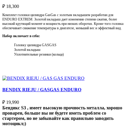
₽
18,300
Комплект головки цилиндра GasGas с золотым вкладышем разработан для
ENDURO EXTREM. Золотой вкладыш дает изменения степени сжатия, более
высокий крутящий момент и мощность при низких оборотах. Кроме того головка
обеспечивает снижение температуры в двигателе, меньший вес и эффектный вид.
Набор включает в себя:
Головку цилиндра GASGAS
Золотой вкладыш
Уплотнительные резинки (кольца)
Выберите параметры
BENDIX RIEJU / GASGAS ENDURO
₽
19,990
Бендикс S3 , имеет высокую прочность металла, хорошо
проварен, больше вы не будете иметь проблем со
стартером, но не забывайте как правильно заводить
мотоцикл;)