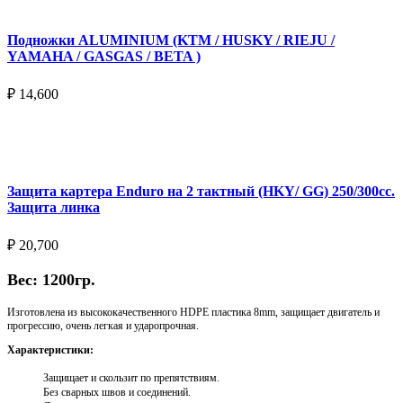
Подножки ALUMINIUM (KTM / HUSKY / RIEJU /
YAMAHA / GASGAS / BETA )
₽
14,600
Выберите параметры
Защита картера Enduro на 2 тактный (HKY/ GG) 250/300cc.
Защита линка
₽
20,700
Вес: 1200гр.
Изготовлена из высококачественного HDPE пластика 8mm, защищает двигатель и
прогрессию, очень легкая и ударопрочная.
Характеристики:
Защищает и скользит по препятствиям.
Без сварных швов и соединений.