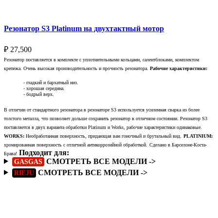
Резонатор S3 Platinum на двухтактный мотор
₽
27,500
Резонатор поставляется в комплекте с уплотнительными кольцами, салентблоками, комплектом
крепежа. Очень высокая производительность и прочность резонатора.
Рабочие характеристики:
- гладкий и бархатный низ.
- хорошая середина.
- бодрый верх.
В отличии от стандартного резонатора в резонаторе S3 используется усиленная сварка из более
толстого металла, что позволяет дольше сохранить резонатор в отличном состоянии. Резонатор S3
поставляется в двух варианта обработки Platinum и Works, рабочие характеристики одинаковые.
WORKS:
Необработанная поверхность, придающая вам гоночный и брутальный вид.
PLATINIUM:
хромированная поверхность с отличной антикоррозийной обработкой.
Сделано в Барселоне-Коста-
Подходит для:
Брава!
СМОТРЕТЬ ВСЕ МОДЕЛИ ->
GASGAS
СМОТРЕТЬ ВСЕ МОДЕЛИ ->
RIEJU
Подробнее