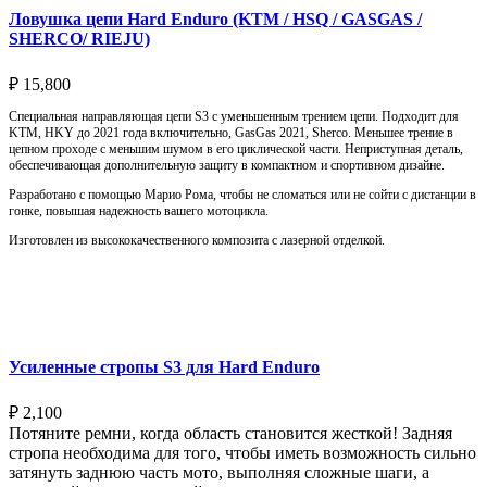
Ловушка цепи Hard Enduro (KTM / HSQ / GASGAS /
SHERCO/ RIEJU)
₽
15,800
Специальная направляющая цепи S3 с уменьшенным трением цепи. Подходит для
KTM, HKY до 2021 года включительно, GasGas 2021, Sherco. Меньшее трение в
цепном проходе с меньшим шумом в его циклической части. Неприступная деталь,
обеспечивающая дополнительную защиту в компактном и спортивном дизайне.
Разработано с помощью Марио Рома, чтобы не сломаться или не сойти с дистанции в
гонке, повышая надежность вашего мотоцикла.
Изготовлен из высококачественного композита с лазерной отделкой.
Выберите параметры
Усиленные стропы S3 для Hard Enduro
₽
2,100
Потяните ремни, когда область становится жесткой! Задняя
стропа необходима для того, чтобы иметь возможность сильно
затянуть заднюю часть мото, выполняя сложные шаги, а