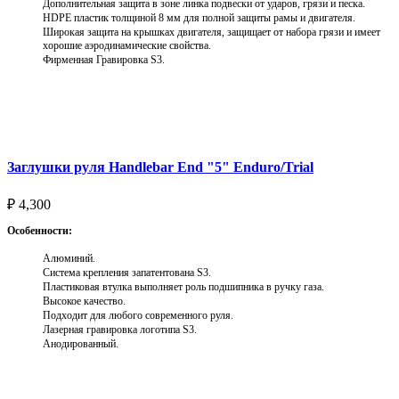
Дополнительная защита в зоне линка подвески от ударов, грязи и песка.
HDPE пластик толщиной 8 мм для полной защиты рамы и двигателя.
Широкая защита на крышках двигателя, защищает от набора грязи и имеет
хорошие аэродинамические свойства.
Фирменная Гравировка S3.
Выберите параметры
Заглушки руля Handlebar End "5" Enduro/Trial
₽
4,300
Особенности:
Алюминий.
Система крепления запатентована S3.
Пластиковая втулка выполняет роль подшипника в ручку газа.
Высокое качество.
Подходит для любого современного руля.
Лазерная гравировка логотипа S3.
Анодированный.
Выберите параметры