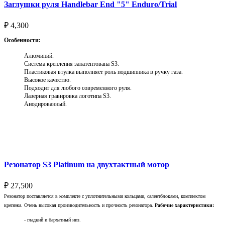
Заглушки руля Handlebar End "5" Enduro/Trial
₽
4,300
Особенности:
Алюминий.
Система крепления запатентована S3.
Пластиковая втулка выполняет роль подшипника в ручку газа.
Высокое качество.
Подходит для любого современного руля.
Лазерная гравировка логотипа S3.
Анодированный.
Выберите параметры
Резонатор S3 Platinum на двухтактный мотор
₽
27,500
Резонатор поставляется в комплекте с уплотнительными кольцами, салентблоками, комплектом
крепежа. Очень высокая производительность и прочность резонатора.
Рабочие характеристики:
- гладкий и бархатный низ.