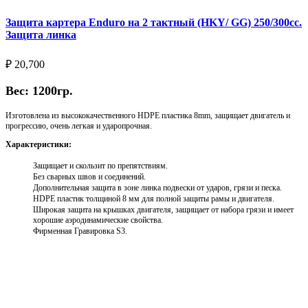
Защита картера Enduro на 2 тактный (HKY/ GG) 250/300cc.
Защита линка
₽
20,700
Вес: 1200гр.
Изготовлена из высококачественного HDPE пластика 8mm, защищает двигатель и
прогрессию, очень легкая и ударопрочная.
Характеристики:
Защищает и скользит по препятствиям.
Без сварных швов и соединений.
Дополнительная защита в зоне линка подвески от ударов, грязи и песка.
HDPE пластик толщиной 8 мм для полной защиты рамы и двигателя.
Широкая защита на крышках двигателя, защищает от набора грязи и имеет
хорошие аэродинамические свойства.
Фирменная Гравировка S3.
Выберите параметры