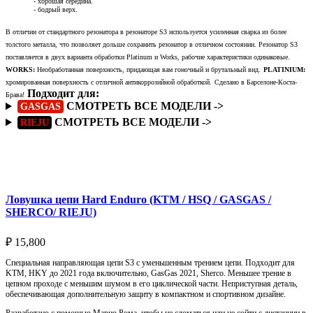
- хорошая середина.
- бодрый верх.
В отличии от стандартного резонатора в резонаторе S3 используется усиленная сварка из более
толстого металла, что позволяет дольше сохранить резонатор в отличном состоянии. Резонатор S3
поставляется в двух варианта обработки Platinum и Works, рабочие характеристики одинаковые.
WORKS:
Необработанная поверхность, придающая вам гоночный и брутальный вид.
PLATINIUM:
хромированная поверхность с отличной антикоррозийной обработкой.
Сделано в Барселоне-Коста-
Подходит для:
Брава!
СМОТРЕТЬ ВСЕ МОДЕЛИ ->
GASGAS
СМОТРЕТЬ ВСЕ МОДЕЛИ ->
RIEJU
Подробнее
Ловушка цепи Hard Enduro (KTM / HSQ / GASGAS /
SHERCO/ RIEJU)
₽
15,800
Специальная направляющая цепи S3 с уменьшенным трением цепи. Подходит для
KTM, HKY до 2021 года включительно, GasGas 2021, Sherco. Меньшее трение в
цепном проходе с меньшим шумом в его циклической части. Неприступная деталь,
обеспечивающая дополнительную защиту в компактном и спортивном дизайне.
Разработано с помощью Марио Рома, чтобы не сломаться или не сойти с дистанции в